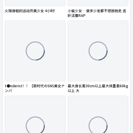
火辣身躯的运动员美少女 4小时!
小偷少女… 做多少发都不想放她走 追
奸活塞RAP
t●nderist！！【新时代のSNS美女ナ
最大身长差30cm以上最大体重差60kg
ンパ
以上 大